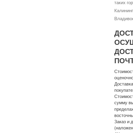
таких го
Калининг
Владивос
ДОС
ОСУ
ДОСТ
ПОЧТ
Стоимост
оценочно
Доставка
покупате
Стоимост
сумму 
пределах
восточны
Заказ и 
(наложен