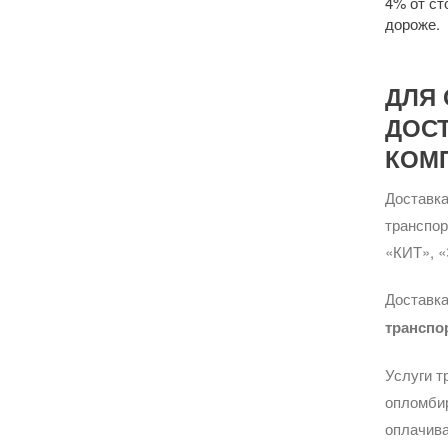
4% от ст
дороже.
ДЛЯ 
ДОС
КОМ
Доставка
транспо
«КИТ», «
Доставка
транспо
Услуги т
опломбир
оплачива