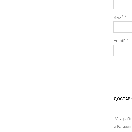
Имя*
*
Email*
*
ДОСТАВК
Мы рабо
и Ближне