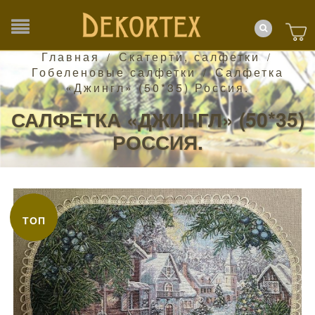
Главная
Скатерти, салфетки
/
/
Гобеленовые салфетки
Салфетка
/
«Джингл» (50*35) Россия.
САЛФЕТКА «ДЖИНГЛ» (50*35)
РОССИЯ.
ТОП