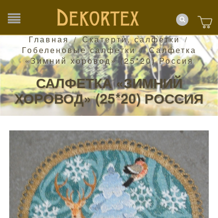
Главная
Скатерти, салфетки
/
/
Гобеленовые салфетки
Салфетка
/
«Зимний хоровод» (25*20) Россия
САЛФЕТКА «ЗИМНИЙ
ХОРОВОД» (25*20) РОССИЯ